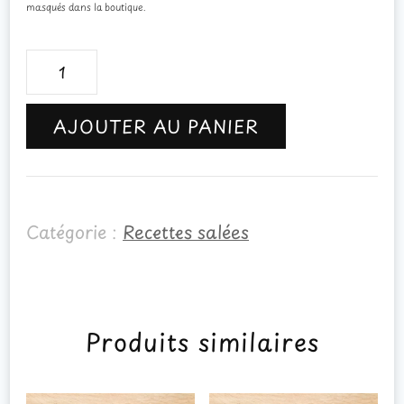
masqués dans la boutique.
quantité
de
AJOUTER AU PANIER
Gratin
de
ravioles
Catégorie :
Recettes salées
-
épinards
Produits similaires