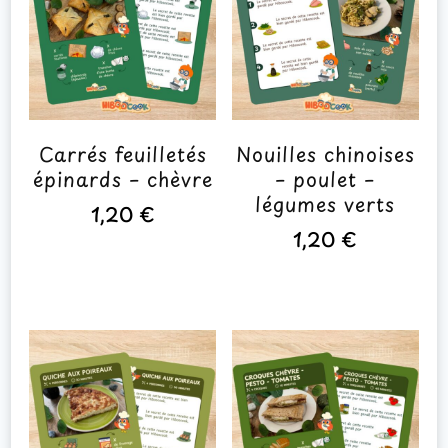
Carrés feuilletés
Nouilles chinoises
épinards – chèvre
– poulet –
légumes verts
1,20
€
1,20
€