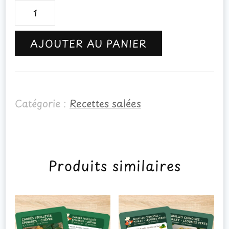
quantité
de
AJOUTER AU PANIER
Wraps
végétariens
Catégorie :
Recettes salées
Produits similaires