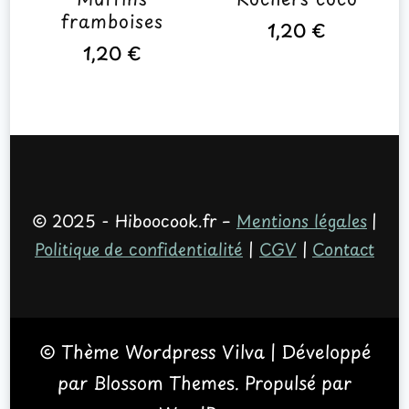
framboises
1,20
€
1,20
€
© 2025 - Hiboocook.fr –
Mentions légales
|
Politique de confidentialité
|
CGV
|
Contact
© Thème Wordpress
Vilva | Développé
par
Blossom Themes
. Propulsé par