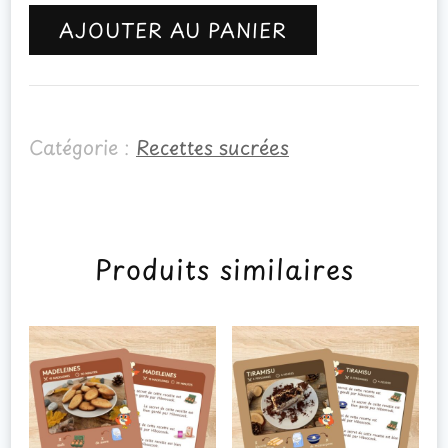
de
AJOUTER AU PANIER
Tarte
citron
Catégorie :
Recettes sucrées
Produits similaires