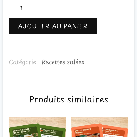
quantité
de
AJOUTER AU PANIER
Carrés
feuilletés
épinards
Catégorie :
Recettes salées
-
chèvre
Produits similaires