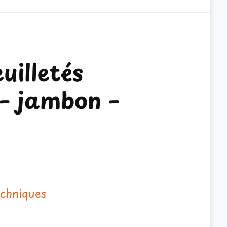
uilletés
– jambon –
echniques