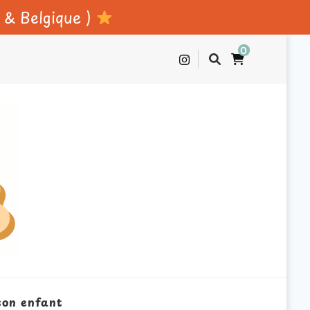
e & Belgique )
0
son enfant