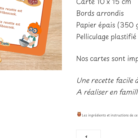
Carte 10 x 15 cm
Bords arrondis
Papier épais (350 
Pelliculage plastifié
Nos cartes sont i
Une recette facile 
A réaliser en famill
Les ingrédients et instructions de c
quantité