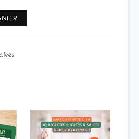
ANIER
alées