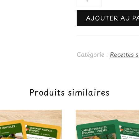
de
AJOUTER AU P
Carrés
feuilletés
tomates
Catégorie :
Recettes s
-
jambon
-
Produits similaires
chèvre